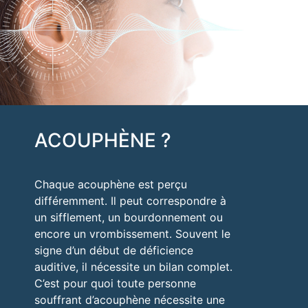
OTICON OPN
ACOUPHÈNE ?
Oticon Opn est le dernier né de la gamme Oticon. Il
permet une écoute à 360°, un filtrage et une
Chaque acouphène est perçu
sélection intelligente des sources sonores. Prenez à
différemment. Il peut correspondre à
nouveau plaisir dans les environnements bruyants.
un sifflement, un bourdonnement ou
encore un vrombissement. Souvent le
signe d’un début de déficience
auditive, il nécessite un bilan complet.
C’est pour quoi toute personne
souffrant d’acouphène nécessite une